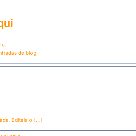
qui
le.
ntradas de blog.
da. Edítala o [...]
en
sactivados