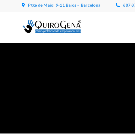
Saltar
Ptge de Maiol 9-11 Bajos – Barcelona
687 8
al
contenido