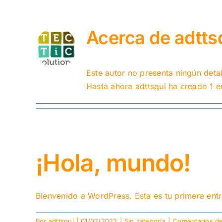
Acerca de
adtts
Este autor no presenta ningún detal
Hasta ahora adttsqui ha creado 1 e
¡Hola, mundo!
Bienvenido a WordPress. Esta es tu primera entra
Por
adttsqui
|
01/02/2022
|
Sin categoría
|
Comentarios de